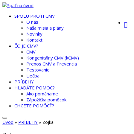
SPOLU PROTI CMV
O nás
Naša misia a plány
Novinky
Kontakt
ČO JE CMV?
CMV
Kongenitálny CMV (kCMV)
Prenos CMV a Prevencia
Testovanie
Liečba
PRÍBEHY
HĽADÁTE POMOC?
Ako pomáhame
Zápožička pomôcok
CHCETE POMÔCŤ?
Úvod
»
PRÍBEHY
»
Zojka