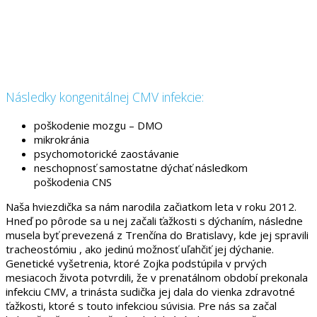
Následky kongenitálnej CMV infekcie:
poškodenie mozgu – DMO
mikrokránia
psychomotorické zaostávanie
neschopnosť samostatne dýchať následkom
poškodenia CNS
Naša hviezdička sa nám narodila začiatkom leta v roku 2012.
Hneď po pôrode sa u nej začali ťažkosti s dýchaním, následne
musela byť prevezená z Trenčína do Bratislavy, kde jej spravili
tracheostómiu , ako jedinú možnosť uľahčiť jej dýchanie.
Genetické vyšetrenia, ktoré Zojka podstúpila v prvých
mesiacoch života potvrdili, že v prenatálnom období prekonala
infekciu CMV, a trinásta sudička jej dala do vienka zdravotné
ťažkosti, ktoré s touto infekciou súvisia. Pre nás sa začal