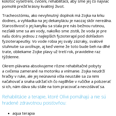
kolotoč vyšetrení, cvičení, rehabilitácií, aby sme jej čo najviac
pomohli prežiť krásny kvalitný život.
Tracheostómiu, ako nevyhnutný doplnok má Zojka na krku
dodnes, a vyhliadka na jej dekanyláciu je naozaj skôr nereálna.
Starostlivosť o jej kanylku sa stala pre nás bežnou rutinou,
nezľakli sme sa ani vody, nakoľko sme zistili, že voda je pre
našu dcéru jednou z najlepších fyzioterapií pod dohľadom
fyzioterapeutky. Vo vode robia jej svaly zázraky, svalové
stuhnutie sa uvoľnuje, aj keď vieme že toto bude beh na dlhé
trate, obliekame Zojke plavy už tretí rok, pravidelne raz
týždenne.
Okrem plávania absolvujeme rôzne rehabiltačné pobyty
a cvičenia zamerané na motoriku a vnímanie. Zojka neudrží
hračky v ruke, ale jej neúnavná vôla neustále sa za nimi
načahovať a snaha udržať ich čo najdlhšie v ručičke a pobzerať
si ich, nám dáva silu stále na tom pracovať a nevzdávať sa.
Rehabilitácie a terapie, ktoré Olívii pomáhajú a nie sú
hradené zdravotnou poisťovňou:
aqua terapia