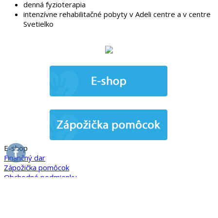
denná fyzioterapia
intenzívne rehabilitačné pobyty v Adeli centre a v centre
Svetielko
E-shop
Finančný dar
Zápožička pomôcok
Obchodné podmienky
Ochrana osobných údajov
Autorské práva
·
© 2016
spoluproticmv.sk
·