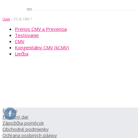
Úvod
»
ČO JE CMV ?
Prenos CMV a Prevencia
Testovanie
CMV
Kongenitálny CMV (kCMV)
Liečba
E-shop
Finančný dar
Zápožička pomôcok
Obchodné podmienky
Ochrana osobných údajov