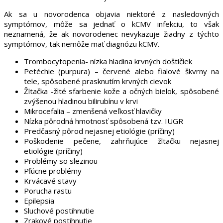
Ak sa u novorodenca objavia niektoré z nasledovných
symptómov, môže sa jednať o kCMV infekciu, to však
neznamená, že ak novorodenec nevykazuje žiadny z týchto
symptómov, tak nemôže mať diagnózu kCMV.
Trombocytopenia- nízka hladina krvných doštičiek
Petéchie (purpura) – červené alebo fialové škvrny na
tele, spôsobené prasknutím krvných cievok
Žltačka -žlté sfarbenie kože a očných bielok, spôsobené
zvýšenou hladinou bilirubínu v krvi
Mikrocefalia – zmenšená veľkosť hlavičky
Nízka pôrodná hmotnosť spôsobená tzv. IUGR
Predčasný pôrod nejasnej etiológie (príčiny)
Poškodenie pečene, zahrňujúce žltačku nejasnej
etiológie (príčiny)
Problémy so slezinou
Pľúcne problémy
Krvácavé stavy
Porucha rastu
Epilepsia
Sluchové postihnutie
Zrakové postihnutie