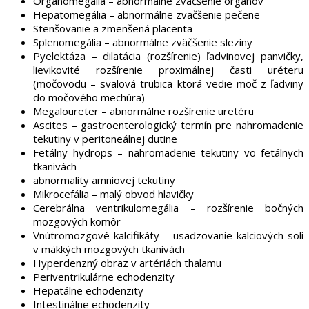
Organomegália – abnormálne zväčšenie orgánov
Hepatomegália – abnormálne zväčšenie pečene
Stenšovanie a zmenšená placenta
Splenomegália – abnormálne zväčšenie sleziny
Pyelektáza – dilatácia (rozšírenie) ľadvinovej panvičky,
lievikovité rozšírenie proximálnej časti uréteru
(močovodu – svalová trubica ktorá vedie moč z ľadviny
do močového mechúra)
Megaloureter – abnormálne rozšírenie uretéru
Ascites – gastroenterologický termín pre nahromadenie
tekutiny v peritoneálnej dutine
Fetálny hydrops – nahromadenie tekutiny vo fetálnych
tkanivách
abnormality amniovej tekutiny
Mikrocefália – malý obvod hlavičky
Cerebrálna ventrikulomegália – rozšírenie bočných
mozgových komôr
Vnútromozgové kalcifikáty – usadzovanie kalciových solí
v mäkkých mozgových tkanivách
Hyperdenzný obraz v artériách thalamu
Periventrikulárne echodenzity
Hepatálne echodenzity
Intestinálne echodenzity