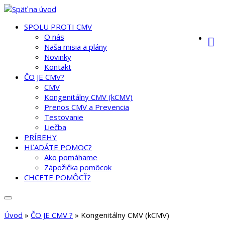
SPOLU PROTI CMV
O nás
Naša misia a plány
Novinky
Kontakt
ČO JE CMV?
CMV
Kongenitálny CMV (kCMV)
Prenos CMV a Prevencia
Testovanie
Liečba
PRÍBEHY
HĽADÁTE POMOC?
Ako pomáhame
Zápožička pomôcok
CHCETE POMÔCŤ?
Úvod
»
ČO JE CMV ?
»
Kongenitálny CMV (kCMV)