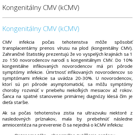
Kongenitálny CMV (kCMV)
Kongenitálny CMV (kCMV)
CMV infekcia počas tehotenstva môže spôsobiť
transplacentárny prenos vírusu na plod (kongenitálny CMV).
Zahraničné štatistiky prezentujú že vo vyspelých krajinách sa 1
zo 150 novorodencov narodí s kongenitálnym CMV. Do 10%
kongenitálne infikovaných novorodencov má pri pôrode
symptómy infekcie. Úmrtnosť infikovaných novorodencov so
symptómami infekcie sa uvádza 20-30%. U novorodencov,
ktorí sú pri pôrode asymptomatickí, sa môžu symptómy
choroby rozvinúť v priebehu niekoľkých mesiacov až rokov.
Šanca na spätné stanovenie primárnej diagnózy klesá čím je
dieťa staršie.
Ak sa počas tehotenstva zistia na ultrazvuku niektoré z
nasledovných príznakov, mala by prebehnúť následne
amniocentéza na preverenie či sa nejedná o kCMV infekciu: