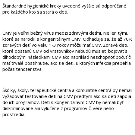
Štandardné hygienické kroky uvedené vyššie sú odporúčané
pre každého kto sa stará o deti.
CMV je veľmi bežný vírus medzi zdravými deťmi, nie len tými,
ktoré sa narodili s kongenitálnym CMV. Odhaduje sa, že až 70%
zdravých detí vo veku 1-3 rokov môžu mať CMV. Zdravé deti,
ktoré dostanú CMV od vrstovníkov nebudú musieť bojovať s
dlhodobými následkami CMV ako napríklad neschopnoť počuť či
mať trvalé postihnutie, ako tie deti, u ktorých infekcia prebehla
počas tehotenstva.
Škôlky, školy, terapeutické centrá a komunitné centrá by nemali
vyžadovať testovanie detí na CMV predtým ako sa deti zapoja
do ich programov. Deti s kongenitálnym CMV by nemali byť
diskriminované ani vylúčené z programov či verejného
prostredia.