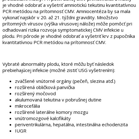
je vhodné odobrať a vyšetriť amniotickú tekutinu kvantitatívnou
PCR metódou na prítomnosť CMV. Amniocentéza by sa mala
vykonať najskôr v 20. až 21. týždni gravidity. Množstvo
prítomných vírusov (výška vírusovej nálože) môže pomôcť pri
odhadovaní rizika rozvoja symptomatickej CMV infekcie u
plodu. Pri pôrode je vhodné odobrať a vyšetriť krv z pupočníka
kvantitatívnou PCR metódou na prítomnosť CMV.
Vybraté abnormality plodu, ktoré môžu byť následok
prebiehajúcej infekcie (možné zistiť USG vyšetrením):
zväčšené vnútorné orgány (pečeň, slezina atď.)
rozšírená obličková panvička
rozšírený močovod
akulumovaná tekutina v pobrušnej dutine
mikrocefália
rozšírené laterálne komory mozgu
vnútromozgové kalcifikáty
periventrikulárna, hepatálna, intestinálna echodenzita
IUGR