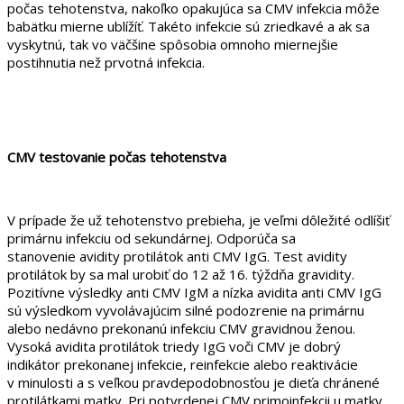
počas tehotenstva, nakoľko opakujúca sa CMV infekcia môže
babätku mierne ublížíť. Takéto infekcie sú zriedkavé a ak sa
vyskytnú, tak vo väčšine spôsobia omnoho miernejšie
postihnutia než prvotná infekcia.
CMV testovanie počas tehotenstva
V prípade že už tehotenstvo prebieha, je veľmi dôležité odlíšiť
primárnu infekciu od sekundárnej. Odporúča sa
stanovenie avidity protilátok anti CMV IgG. Test avidity
protilátok by sa mal urobiť do 12 až 16. týždňa gravidity.
Pozitívne výsledky anti CMV IgM a nízka avidita anti CMV IgG
sú výsledkom vyvolávajúcim silné podozrenie na primárnu
alebo nedávno prekonanú infekciu CMV gravidnou ženou.
Vysoká avidita protilátok triedy IgG voči CMV je dobrý
indikátor prekonanej infekcie, reinfekcie alebo reaktivácie
v minulosti a s veľkou pravdepodobnosťou je dieťa chránené
protilátkami matky. Pri potvrdenej CMV primoinfekcii u matky