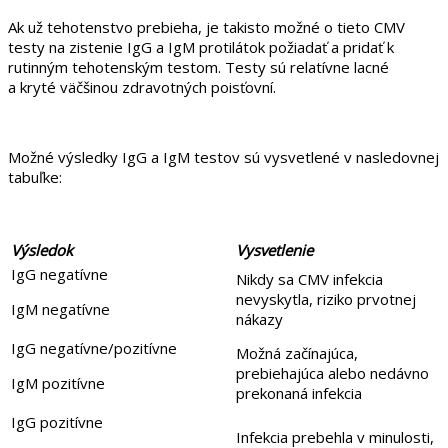
Ak už tehotenstvo prebieha, je takisto možné o tieto CMV
testy na zistenie IgG a IgM protilátok požiadať a pridať k
rutinným tehotenským testom. Testy sú relatívne lacné
a kryté väčšinou zdravotných poisťovní.
Možné výsledky IgG a IgM testov sú vysvetlené v nasledovnej
tabuľke:
Výsledok
Vysvetlenie
IgG negatívne
Nikdy sa CMV infekcia
nevyskytla, riziko prvotnej
IgM negatívne
nákazy
IgG negatívne/pozitívne
Možná začínajúca,
prebiehajúca alebo nedávno
IgM pozitívne
prekonaná infekcia
IgG pozitívne
Infekcia prebehla v minulosti,