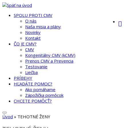
SPOLU PROTI CMV
O nás
Naša misia a plány
Novinky
Kontakt
ČO JE CMV?
CMV
Kongenitálny CMV (kCMV)
Prenos CMV a Prevencia
Testovanie
Liečba
PRÍBEHY
HĽADÁTE POMOC?
Ako pomáhame
Zápožička pomôcok
CHCETE POMÔCŤ?
Úvod
»
TEHOTNÉ ŽENY