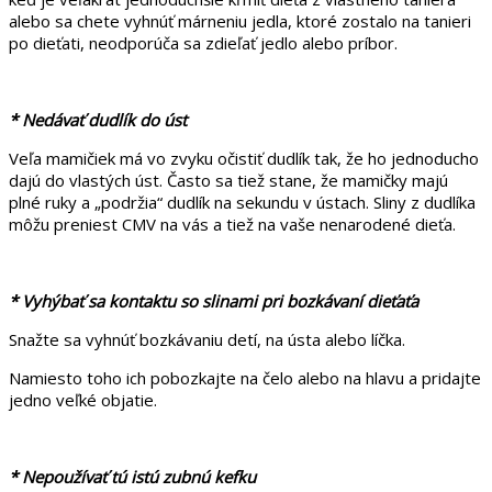
alebo sa chete vyhnúť márneniu jedla, ktoré zostalo na tanieri
po dieťati, neodporúča sa zdieľať jedlo alebo príbor.
* Nedávať dudlík do úst
Veľa mamičiek má vo zvyku očistiť dudlík tak, že ho jednoducho
dajú do vlastých úst. Často sa tiež stane, že mamičky majú
plné ruky a „podržia“ dudlík na sekundu v ústach. Sliny z dudlíka
môžu preniest CMV na vás a tiež na vaše nenarodené dieťa.
* Vyhýbať sa kontaktu so slinami pri bozkávaní dieťaťa
Snažte sa vyhnúť bozkávaniu detí, na ústa alebo líčka.
Namiesto toho ich pobozkajte na čelo alebo na hlavu a pridajte
jedno veľké objatie.
* Nepoužívať tú istú zubnú kefku