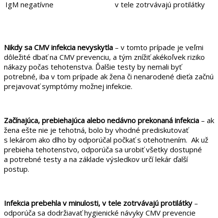
IgM negatívne
v tele zotrvávajú protilátky
Nikdy sa CMV infekcia nevyskytla
– v tomto prípade je veľmi
dôležité dbať na CMV prevenciu, a tým znížiť akékoľvek riziko
nákazy počas tehotenstva. Ďalšie testy by nemali byť
potrebné, iba v tom prípade ak žena či nenarodené dieťa začnú
prejavovať symptómy možnej infekcie.
Začínajúca, prebiehajúca alebo nedávno prekonaná infekcia
– ak
žena ešte nie je tehotná, bolo by vhodné prediskutovať
s lekárom ako dlho by odporúčal počkať s otehotnením. Ak už
prebieha tehotenstvo, odporúča sa urobiť všetky dostupné
a potrebné testy a na základe výsledkov určí lekár ďalší
postup.
Infekcia prebehla v minulosti, v tele zotrvávajú protilátky
–
odporúča sa dodržiavať hygienické návyky CMV prevencie