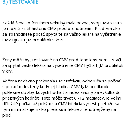
3.) TESTOVANIE
Každá žena vo fertilnom veku by mala poznať svoj CMV status.
Je možné zistiť históriu CMV pred otehotnením. Predtým ako
sa rozhodnete počať, spýtajte sa vášho lekára na vyšetrenie
CMV IgG a IgM protilátok v krvi.
Ženy môžu byť testované na CMV pred tehotenstvom – stačí
sa spýtať vášho lekára na vyšetrenie CMV IgG a IgM protilátok
v krvi.
Ak žena nedávno prekonala CMV infekciu, odporúča sa počkať
s počatím dovtedy kedy jej hladina CMV IgM protilátok
poklesne do zbytkových hodnôt a index avidity sa vyšplhá do
priaznivých hodnôt. Toto môže trvať 6 -12 mesiacov. Je veľmi
dôležité počkať až pokým sa CMV infekcia vyrieši, pretože sa
tým minimalizuje riziko prenosu infekcie z tehotnej ženy na
plod.