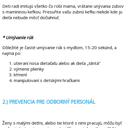
Deti radi imitujú všetko čo robí mama, vrátane unývania zubov
s mamininou kefkou. Presuňte vašu zubnú kefku niekde kde ju
dieťa nebude môcť dočiahnuť.
* Umývanie rúk
Dôležité je časté umývanie rúk s mydlom, 15-20 sekúnd, a
najmä po:
utieraní nosa dietaťaťu alebo ak dieťa „slintá“
výmene plienky
kŕmení
manipulovaní s detskými hračkami
2.) PREVENCIA PRE ODBORNÝ PERSONÁL
Ženy s malými deťmi, alebo tie ktoré s nimi pracujú, môžu byť