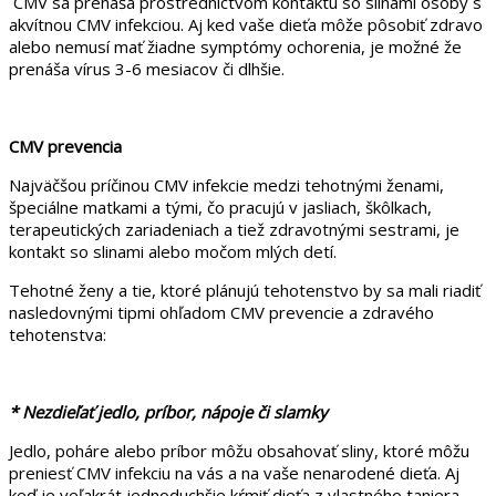
CMV sa prenáša prostredníctvom kontaktu so slinami osoby s
akvítnou CMV infekciou. Aj ked vaše dieťa môže pôsobiť zdravo
alebo nemusí mať žiadne symptómy ochorenia, je možné že
prenáša vírus 3-6 mesiacov či dlhšie.
CMV prevencia
Najväčšou príčinou CMV infekcie medzi tehotnými ženami,
špeciálne matkami a tými, čo pracujú v jasliach, škôlkach,
terapeutických zariadeniach a tiež zdravotnými sestrami, je
kontakt so slinami alebo močom mlých detí.
Tehotné ženy a tie, ktoré plánujú tehotenstvo by sa mali riadiť
nasledovnými tipmi ohľadom CMV prevencie a zdravého
tehotenstva:
* Nezdieľať jedlo, príbor, nápoje či slamky
Jedlo, poháre alebo príbor môžu obsahovať sliny, ktoré môžu
preniesť CMV infekciu na vás a na vaše nenarodené dieťa. Aj
keď je veľakrát jednoduchšie kŕmiť dieťa z vlastného taniera