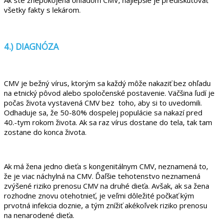
Ak ste znepokojená ohľadom CMV, najlepšie je prediskutovať
všetky fakty s lekárom.
4.) DIAGNÓZA
CMV je bežný vírus, ktorým sa každý môže nakaziť bez ohľadu
na etnický pôvod alebo spoločenské postavenie. Väčšina ľudí je
počas života vystavená CMV bez toho, aby si to uvedomili.
Odhaduje sa, že 50-80% dospelej populácie sa nakazí pred
40.-tym rokom života. Ak sa raz vírus dostane do tela, tak tam
zostane do konca života.
Ak má žena jedno dieťa s kongenitálnym CMV, neznamená to,
že je viac náchylná na CMV. Ďaľšie tehotenstvo neznamená
zvýšené riziko prenosu CMV na druhé dieťa. Avšak, ak sa žena
rozhodne znovu otehotnieť, je veľmi dôležité počkať kým
prvotná infekcia doznie, a tým znížiť akékoľvek riziko prenosu
na nenarodené dieťa.