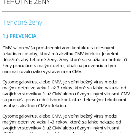
TEHOTNÉ ŽENY
Tehotné ženy
1.) PREVENCIA
CMV sa prenáša prostredníctvom kontaktu s telesnými
tekutinami osoby, ktorá má akvítnu CMV infekciu. Je veľmi
dôležité, aby tehotné ženy, ženy ktoré sa snažia otehotnieť či
ženy pracujúce s malými deťmi, dbali na prevenciu a tým
minimalizovali riziko vystavenia sa CMV.
Cytomegalovírus, alebo CMV, je veľmi bežný vírus medzi
malými deťmi vo veku 1 až 3 rokov, ktoré sa ľahko nakazia od
svojich vrstovníkov či už CMV alebo rôznymi inými vírusmi. CMV
sa prenáša prostredníctvom kontaktu s telesnými tekutinami
osoby s akvítnou CMV infekciou.
Cytomegalovírus, alebo CMV, je veľmi bežný vírus medzi
malými deťmi vo veku 1-3 rokov, ktoré sa ľahko nakazia od
svojich vrstovnikov či už CMV alebo rôznymi inými vírusmi.