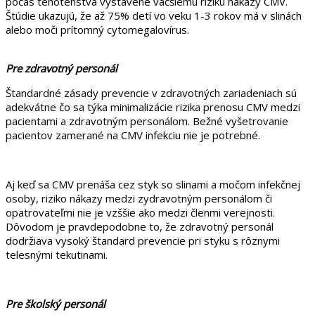
počas tehotenstva vystavené väčšiemu riziku nákazy CMV.
Štúdie ukazujú, že až 75% detí vo veku 1-3 rokov má v slinách
alebo moči prítomný cytomegalovírus.
Pre zdravotný personál
Štandardné zásady prevencie v zdravotných zariadeniach sú
adekvátne čo sa týka minimalizácie rizika prenosu CMV medzi
pacientami a zdravotným personálom. Bežné vyšetrovanie
pacientov zamerané na CMV infekciu nie je potrebné.
Aj keď sa CMV prenáša cez styk so slinami a močom infekčnej
osoby, riziko nákazy medzi zydravotným personálom či
opatrovateľmi nie je vzššie ako medzi členmi verejnosti.
Dôvodom je pravdepodobne to, že zdravotný personál
dodržiava vysoký štandard prevencie pri styku s rôznymi
telesnými tekutinami.
Pre školský personál