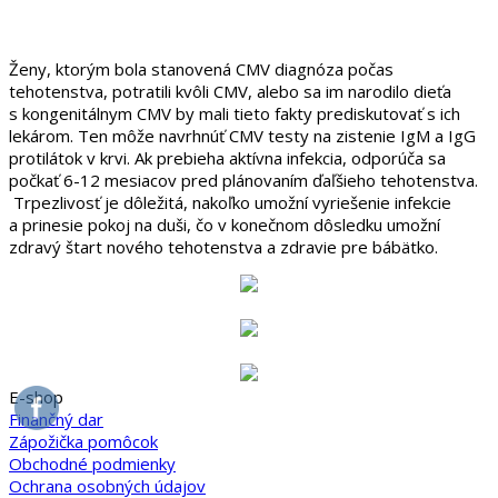
Ženy, ktorým bola stanovená CMV diagnóza počas
tehotenstva, potratili kvôli CMV, alebo sa im narodilo dieťa
s kongenitálnym CMV by mali tieto fakty prediskutovať s ich
lekárom. Ten môže navrhnúť CMV testy na zistenie IgM a IgG
protilátok v krvi. Ak prebieha aktívna infekcia, odporúča sa
počkať 6-12 mesiacov pred plánovaním ďaľšieho tehotenstva.
Trpezlivosť je dôležitá, nakoľko umožní vyriešenie infekcie
a prinesie pokoj na duši, čo v konečnom dôsledku umožní
zdravý štart nového tehotenstva a zdravie pre bábätko.
E-shop
Finančný dar
Zápožička pomôcok
Obchodné podmienky
Ochrana osobných údajov