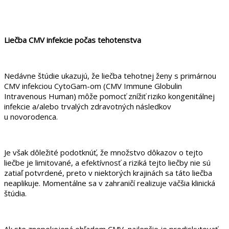
Liečba CMV infekcie počas tehotenstva
Nedávne štúdie ukazujú, že liečba tehotnej ženy s primárnou
CMV infekciou CytoGam-om (CMV Immune Globulin
Intravenous Human) môže pomocť znížiť riziko kongenitálnej
infekcie a/alebo trvalých zdravotných následkov
u novorodenca.
Je však dôležité podotknúť, že množstvo dôkazov o tejto
liečbe je limitované, a efektívnosť a riziká tejto liečby nie sú
zatiaľ potvrdené, preto v niektorých krajinách sa táto liečba
neaplikuje. Momentálne sa v zahraničí realizuje väčšia klinická
štúdia.